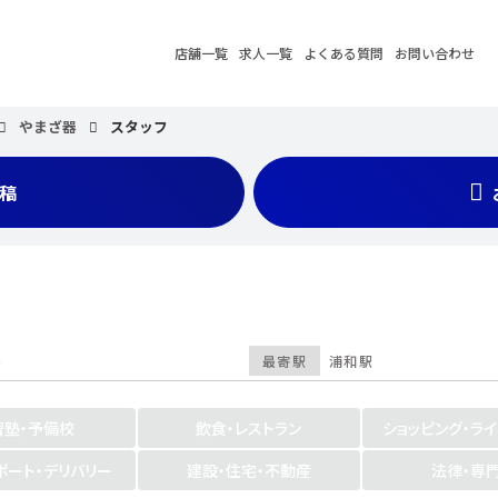
店舗一覧
求人一覧
よくある質問
お問い合わせ
やまざ器
スタッフ
稿
6
最寄駅
浦和駅
習塾・予備校
飲食・レストラン
ショッピング・ラ
ポート・デリバリー
建設・住宅・不動産
法律・専