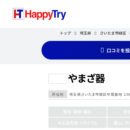
トップ
埼玉県
さいたま市緑区
口コミを投
やまざ器
所在地
埼玉県
さいたま市緑区
中尾番地 23
整体・接骨・鍼灸
学
中古品売買・リサイクル
暮らしサ