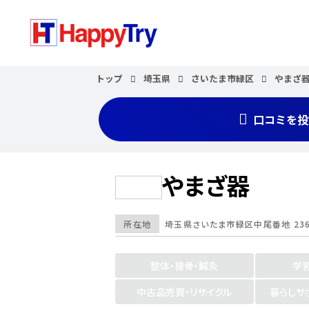
トップ
埼玉県
さいたま市緑区
やまざ
口コミを投
やまざ器
所在地
埼玉県
さいたま市緑区
中尾番地 23
整体・接骨・鍼灸
学
中古品売買・リサイクル
暮らしサ