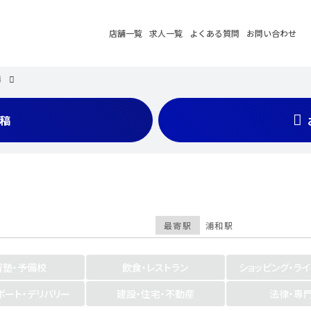
店舗一覧
求人一覧
よくある質問
お問い合わせ
器
稿
6
最寄駅
浦和駅
習塾・予備校
飲食・レストラン
ショッピング・ラ
ポート・デリバリー
建設・住宅・不動産
法律・専