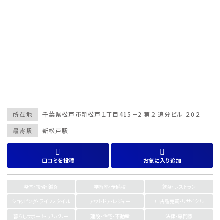
所在地
千葉県
松戸市
新松戸１丁目415－2 第２ 追分ビル ２０２
最寄駅
新松戸駅
口コミを投稿
お気に入り追加
整体・接骨・鍼灸
学習塾・予備校
飲食・レストラン
ショッピング・ライフスタイル
アウトドア・レジャー
中古品売買・リサイクル
暮らしサポート・デリバリー
建設・住宅・不動産
法律・専門家