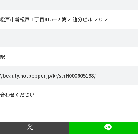
松戸市新松戸１丁目415－2 第２ 追分ビル ２０２
駅
//beauty.hotpepper.jp/kr/slnH000605198/
合わせください