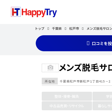
トップ
千葉県
松戸市
メンズ脱毛サロンE
口コミを投
メンズ脱毛サロ
所在地
千葉県
松戸市
新松戸１丁目415－2 
整体・接骨・鍼灸
学
中古品売買・リサイクル
暮らしサ