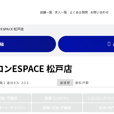
店舗一覧
求人一覧
よくある質問
お問い合わせ
SPACE 松戸店
稿
ンESPACE 松戸店
第２ 追分ビル ２０２
最寄駅
新松戸駅
習塾・予備校
飲食・レストラン
ショッピング・ラ
ポート・デリバリー
建設・住宅・不動産
法律・専