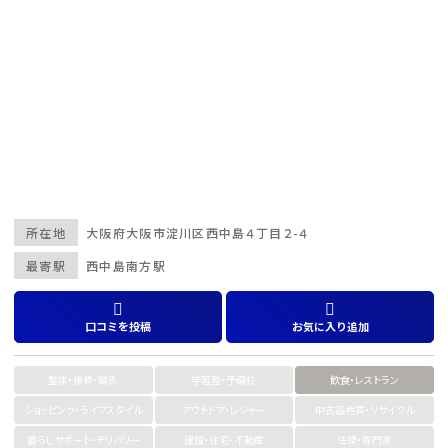
所在地
大阪府
大阪市淀川区
西中島４丁目２-４
最寄駅
西中島南方駅
口コミを投稿
お気に入り追加
整体・接骨・鍼灸
学習塾・予備校
飲食・レストラン
ショッピング・ライフスタイル
アウトドア・レジャー
中古品売買・リサイクル
暮らしサポート・デリバリー
建設・住宅・不動産
法律・専門家