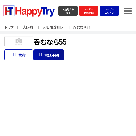
現在地から
ユーザー
ユーザー
探す
新規登録
ログイン
トップ
大阪府
大阪市淀川区
呑むなら55
呑むなら55
共有
電話予約