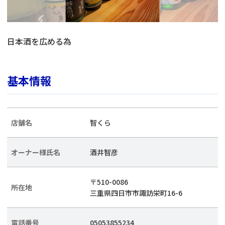
日本酒を広める為
基本情報
店舗名
智くら
オーナー様氏名
酒井智彦
〒510-0086
所在地
三重県四日市市諏訪栄町16-6
電話番号
05053855234