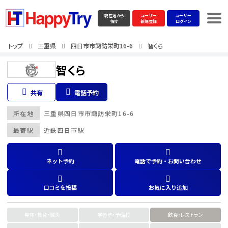
現在地から
ユーザー
ユーザー
探す
新規登録
ログイン
トップ
三重県
四日市市諏訪栄町16-6
智くら
智くら
共有
電話予約
所在地
三重県
四日市市諏訪栄町16-6
最寄駅
近鉄四日市駅
ネット予約
電話で予約・お問い合わせ
口コミを投稿
お気に入り追加
整体・接骨・鍼灸
学習塾・予備校
飲食・レストラン