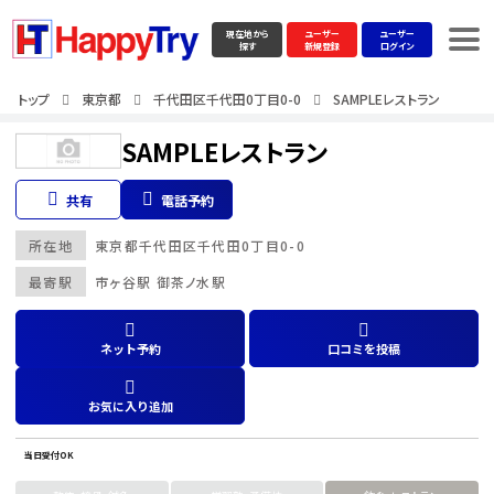
現在地から
ユーザー
ユーザー
探す
新規登録
ログイン
トップ
東京都
千代田区千代田0丁目0-0
SAMPLEレストラン
SAMPLEレストラン
共有
電話予約
所在地
東京都
千代田区千代田0丁目0-0
最寄駅
市ヶ谷駅 御茶ノ水駅
ネット予約
口コミを投稿
お気に入り追加
当日受付OK