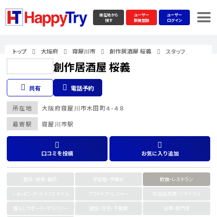
現在地から
ユーザー
ユーザー
探す
新規登録
ログイン
トップ
大阪府
寝屋川市
創作居酒屋 桜義
スタッフ
創作居酒屋 桜義
共有
電話予約
所在地
大阪府
寝屋川市
木田町４-４８
最寄駅
寝屋川市駅
口コミを投稿
お気に入り追加
整体・接骨・鍼灸
学習塾・予備校
飲食・レストラン
ショッピング・ライフスタイル
アウトドア・レジャー
中古品売買・リサイクル
暮らしサポート・デリバリー
建設・住宅・不動産
法律・専門家