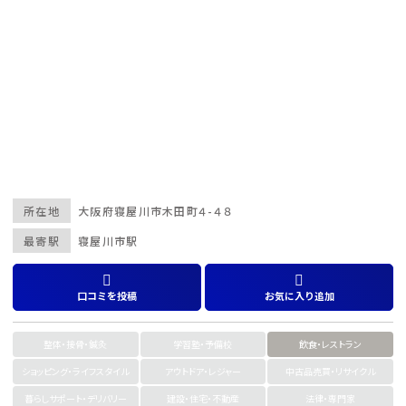
所在地
大阪府
寝屋川市
木田町４-４８
最寄駅
寝屋川市駅
口コミを投稿
お気に入り追加
整体・接骨・鍼灸
学習塾・予備校
飲食・レストラン
ショッピング・ライフスタイル
アウトドア・レジャー
中古品売買・リサイクル
暮らしサポート・デリバリー
建設・住宅・不動産
法律・専門家