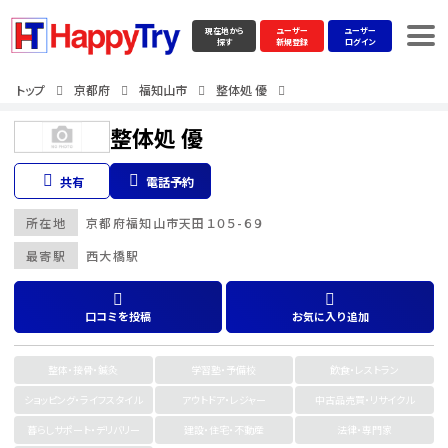
現在地から
ユーザー
ユーザー
探す
新規登録
ログイン
トップ
京都府
福知山市
整体処 優
整体処 優
共有
電話予約
所在地
京都府
福知山市
天田１０５-６９
最寄駅
西大橋駅
口コミを投稿
お気に入り追加
整体・接骨・鍼灸
学習塾・予備校
飲食・レストラン
ショッピング・ライフスタイル
アウトドア・レジャー
中古品売買・リサイクル
暮らしサポート・デリバリー
建設・住宅・不動産
法律・専門家