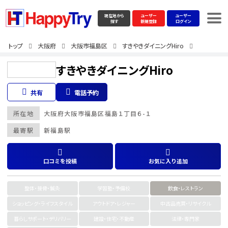
現在地から
ユーザー
ユーザー
探す
新規登録
ログイン
トップ
大阪府
大阪市福島区
すきやきダイニングHiro
すきやきダイニングHiro
共有
電話予約
所在地
大阪府
大阪市福島区
福島１丁目６-１
最寄駅
新福島駅
口コミを投稿
お気に入り追加
整体・接骨・鍼灸
学習塾・予備校
飲食・レストラン
ショッピング・ライフスタイル
アウトドア・レジャー
中古品売買・リサイクル
暮らしサポート・デリバリー
建設・住宅・不動産
法律・専門家