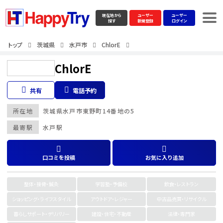
現在地から
ユーザー
ユーザー
探す
新規登録
ログイン
トップ
茨城県
水戸市
ChlorE
ChlorE
共有
電話予約
所在地
茨城県
水戸市
東野町14番地の5
最寄駅
水戸駅
口コミを投稿
お気に入り追加
整体・接骨・鍼灸
学習塾・予備校
飲食・レストラン
ショッピング・ライフスタイル
アウトドア・レジャー
中古品売買・リサイクル
暮らしサポート・デリバリー
建設・住宅・不動産
法律・専門家