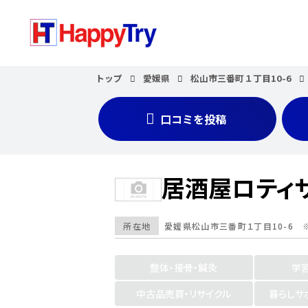
トップ
愛媛県
松山市三番町１丁目10-6
口コミを投稿
居酒屋ロティサ
所在地
愛媛県
松山市三番町１丁目10-6
※
整体・接骨・鍼灸
学
中古品売買・リサイクル
暮らしサ