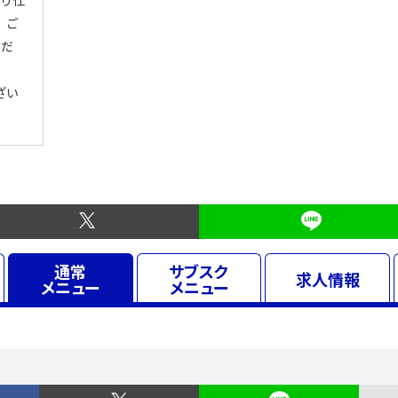
くり仕
、ご
ただ
ざい
通常
サブスク
求人
情報
メニュー
メニュー