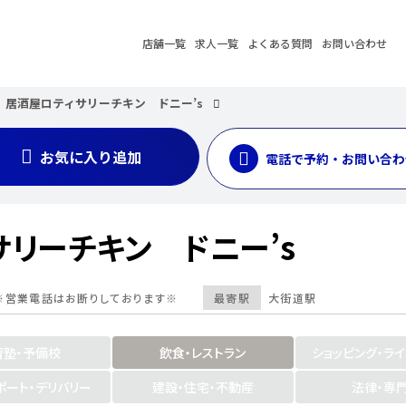
店舗一覧
求人一覧
よくある質問
お問い合わせ
居酒屋ロティサリーチキン ドニー’s
お気に入り追加
電話で予約・お問い合わ
リーチキン ドニー’s
営業電話はお断りしております※
最寄駅
大街道駅
習塾・予備校
飲食・レストラン
ショッピング・ラ
ポート・デリバリー
建設・住宅・不動産
法律・専