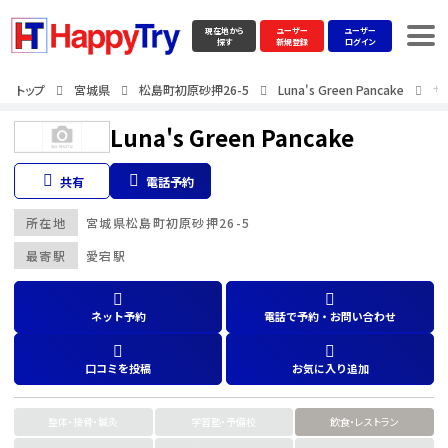
現在地から
ユーザー
ユーザー
探す
新規登録
ログイン
トップ
宮城県
松島町初原砂押26-5
Luna's Green Pancake
サ
Luna's Green Pancake
共有
電話予約
所在地
宮城県
松島町初原砂押26-5
最寄駅
愛宕駅
ネット予約
電話で予約・お問い合わせ
口コミを投稿
お気に入り追加
整体・接骨・鍼灸
学習塾・予備校
飲食・レストラン