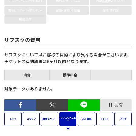
ショッピング・ライフスタイル
アウトドア・レジャー
中古品売買・リサイクル
暮らしサポート・デリバリー
建設・住宅・不動産
法律・専門家
冠婚葬祭
サブスクの費用
サブスクについてはお客様の目的により異なる場合がございます。
チケットの有効期限は6ヶ月以内となります。
内容
標準料金
対象データがありません。
共有
サブスク
メニュ
トップ
スタッフ
通常
メニュー
求人
情報
口コミ
ブログ
ー