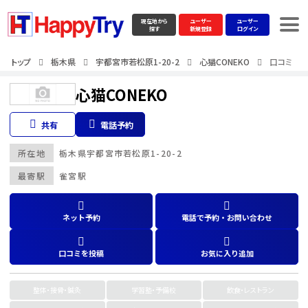
現在地から
ユーザー
ユーザー
探す
新規登録
ログイン
トップ
栃木県
宇都宮市若松原1-20-2
心猫CONEKO
口コミ
心猫CONEKO
共有
電話予約
所在地
栃木県
宇都宮市若松原1-20-2
最寄駅
雀宮駅
ネット予約
電話で予約・お問い合わせ
口コミを投稿
お気に入り追加
整体・接骨・鍼灸
学習塾・予備校
飲食・レストラン