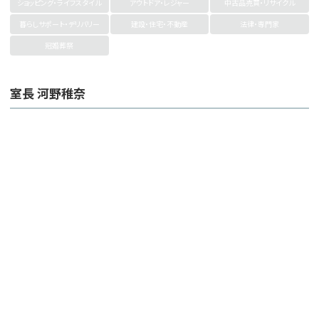
ショッピング・ライフスタイル
アウトドア・レジャー
中古品売買・リサイクル
暮らしサポート・デリバリー
建設・住宅・不動産
法律・専門家
冠婚葬祭
室長 河野稚奈