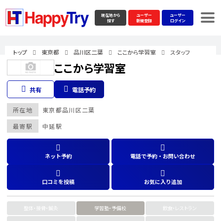
現在地から
ユーザー
ユーザー
探す
新規登録
ログイン
トップ
東京都
品川区二葉
ここから学習室
スタッフ
ここから学習室
共有
電話予約
所在地
東京都
品川区二葉
最寄駅
中延駅
ネット予約
電話で予約・お問い合わせ
口コミを投稿
お気に入り追加
整体・接骨・鍼灸
学習塾・予備校
飲食・レストラン