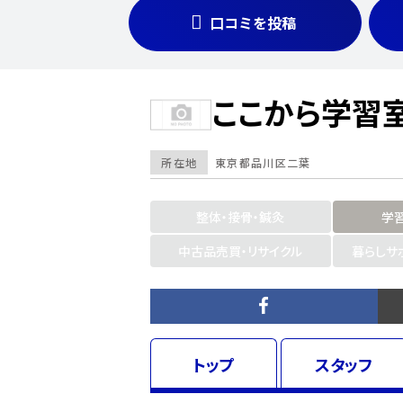
口コミを投稿
ここから学習
所在地
東京都
品川区二葉
整体・接骨・鍼灸
学
中古品売買・リサイクル
暮らしサ
トップ
スタッフ