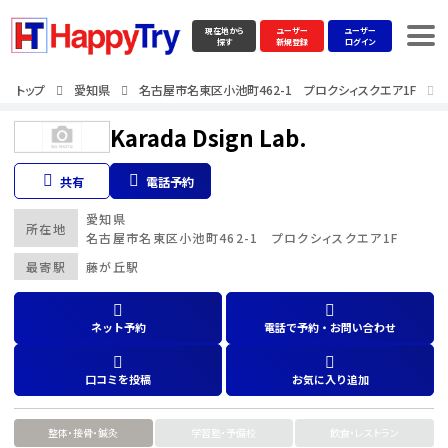
現在地から
ユーザー
ユーザー
探す
新規登録
ログイン
トップ
愛知県
名古屋市名東区小池町462-1 プロクシィスクエア1F
Karada Dsign Lab.
共有
電話予約
愛知県
所在地
名古屋市名東区小池町462-1 プロクシィスクエア1F
最寄駅
藤が丘駅
ネット予約
電話で予約・お問い合わせ
口コミを投稿
お気に入り追加
整体・接骨・鍼灸
学習塾・予備校
飲食・レストラン