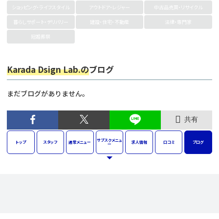
ショッピング・ライフスタイル
アウトドア・レジャー
中古品売買・リサイクル
暮らしサポート・デリバリー
建設・住宅・不動産
法律・専門家
冠婚葬祭
Karada Dsign Lab.の
ブログ
まだブログがありません。
共有
サブスク
メニュ
トップ
スタッフ
通常
メニュー
求人
情報
口コミ
ブログ
ー