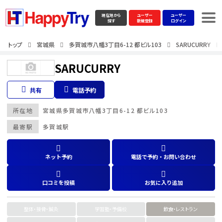
現在地から
ユーザー
ユーザー
探す
新規登録
ログイン
トップ
宮城県
多賀城市八幡3丁目6-12 都ビル103
SARUCURRY
SARUCURRY
共有
電話予約
所在地
宮城県
多賀城市八幡3丁目6-12 都ビル103
最寄駅
多賀城駅
ネット予約
電話で予約・お問い合わせ
口コミを投稿
お気に入り追加
整体・接骨・鍼灸
学習塾・予備校
飲食・レストラン