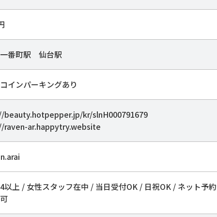
0円
一番町駅 仙台駅
コインパーキングあり
//beauty.hotpepper.jp/kr/slnH000791679
//raven-ar.happytry.website
n.arai
以上 / 女性スタッフ在中 / 当日受付OK / 日祝OK / ネット予約
可