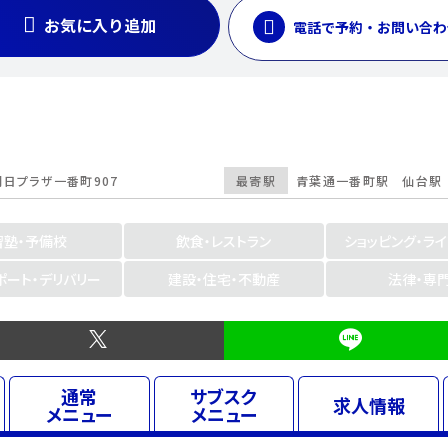
お気に入り追加
電話で予約・お問い合わ
朝日プラザ一番町907
最寄駅
青葉通一番町駅 仙台駅
習塾・予備校
飲食・レストラン
ショッピング・ラ
ポート・デリバリー
建設・住宅・不動産
法律・専
通常
サブスク
求人
情報
メニュー
メニュー