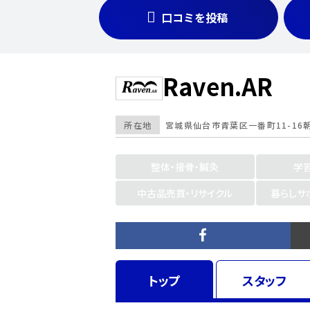
口コミを投稿
Raven.AR
所在地
宮城県
仙台市青葉区一番町11-16
整体・接骨・鍼灸
学
中古品売買・リサイクル
暮らしサ
トップ
スタッフ