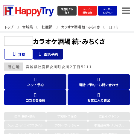
現在地から
ユーザー
ユーザー
探す
新規登録
ログイン
トップ
宮城県
牡鹿郡
カラオケ酒場 続･みちくさ
口コミ
カラオケ酒場 続･みちくさ
共有
電話予約
所在地
宮城県
牡鹿郡
女川町女川２丁目５?１１
ネット予約
電話で予約・お問い合わせ
口コミを投稿
お気に入り追加
整体・接骨・鍼灸
学習塾・予備校
飲食・レストラン
ショッピング・ライフスタイル
アウトドア・レジャー
中古品売買・リサイクル