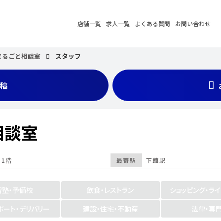
店舗一覧
求人一覧
よくある質問
お問い合わせ
まるごと相談室
スタッフ
稿
相談室
 1階
最寄駅
下館駅
習塾・予備校
飲食・レストラン
ショッピング・ラ
ポート・デリバリー
建設・住宅・不動産
法律・専