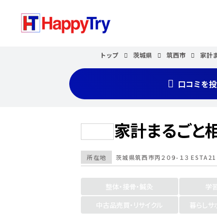
トップ
茨城県
筑西市
家計
口コミを投
家計まるごと
所在地
茨城県
筑西市
丙２０９-１３ ESTA21
整体・接骨・鍼灸
学
中古品売買・リサイクル
暮らしサ