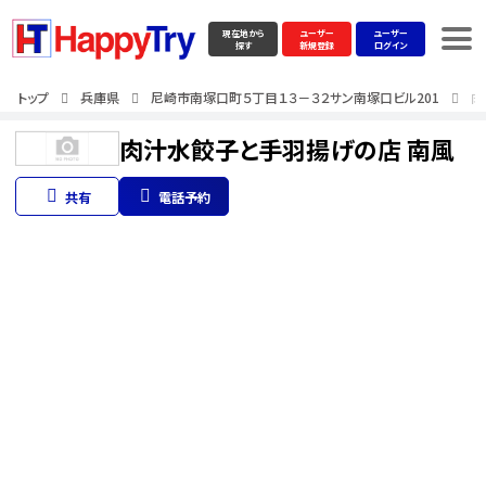
現在地から
ユーザー
ユーザー
探す
新規登録
ログイン
トップ
兵庫県
尼崎市南塚口町５丁目１３－３２サン南塚口ビル201
肉
肉汁水餃子と手羽揚げの店 南風
共有
電話予約