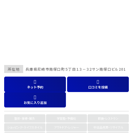
所在地
兵庫県
尼崎市南塚口町５丁目１３－３２サン南塚口ビル201
ネット予約
口コミを投稿
お気に入り追加
整体・接骨・鍼灸
学習塾・予備校
飲食・レストラン
ショッピング・ライフスタイル
アウトドア・レジャー
中古品売買・リサイクル