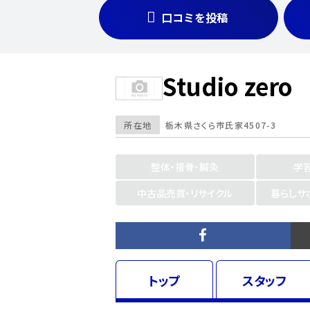
口コミを投稿
Studio zero
所在地
栃木県
さくら市氏家4507-3
整体・接骨・鍼灸
学
中古品売買・リサイクル
暮らしサ
トップ
スタッフ