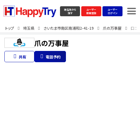
現在地から
ユーザー
ユーザー
探す
新規登録
ログイン
トップ
埼玉県
さいたま市南区南浦和2-41-19
爪の万事屋
口コ
爪の万事屋
共有
電話予約