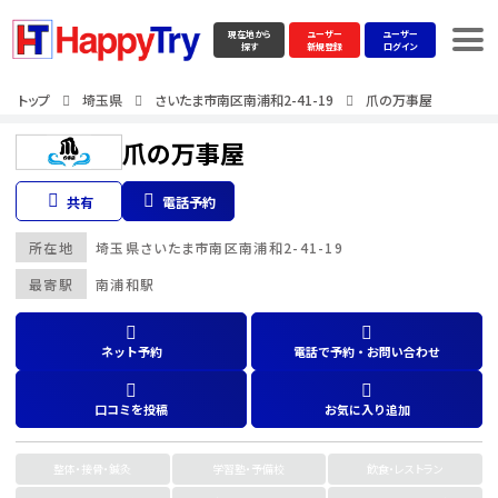
現在地から
ユーザー
ユーザー
探す
新規登録
ログイン
トップ
埼玉県
さいたま市南区南浦和2-41-19
爪の万事屋
爪の万事屋
共有
電話予約
所在地
埼玉県
さいたま市南区南浦和2-41-19
最寄駅
南浦和駅
ネット予約
電話で予約・お問い合わせ
口コミを投稿
お気に入り追加
整体・接骨・鍼灸
学習塾・予備校
飲食・レストラン