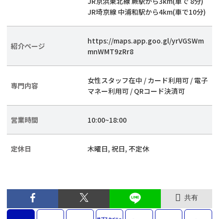
JR京浜東北線 蕨駅から3km(車で 8分)
JR埼京線 中浦和駅から4km(車で10分)
https://maps.app.goo.gl/yrVGSWm
紹介ページ
mnWMT9zRr8
女性スタッフ在中 / カード利用可 / 電子
専門内容
マネー利用可 / QRコード決済可
営業時間
10:00~18:00
定休日
木曜日, 祝日, 不定休
共有
サブスク
メニュ