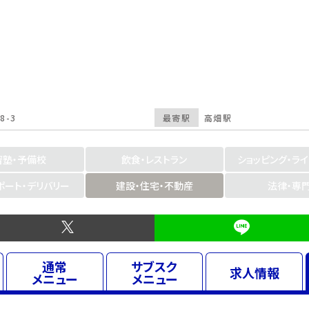
8-3
最寄駅
高畑駅
習塾・予備校
飲食・レストラン
ショッピング・ラ
ポート・デリバリー
建設・住宅・不動産
法律・専
通常
サブスク
求人
情報
メニュー
メニュー