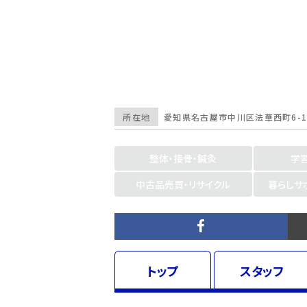
所在地
愛知県
名古屋市中川区法華西町6-1
整体・接骨・鍼灸
学
中古品売買・リサイクル
暮らしサ
トップ
スタッフ