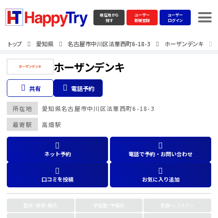
現在地から
ユーザー
ユーザー
探す
新規登録
ログイン
トップ
愛知県
名古屋市中川区法華西町6-18-3
ホーザンデンキ
ホーザンデンキ
共有
電話予約
所在地
愛知県
名古屋市中川区法華西町6-18-3
最寄駅
高畑駅
ネット予約
電話で予約・お問い合わせ
口コミを投稿
お気に入り追加
整体・接骨・鍼灸
学習塾・予備校
飲食・レストラン