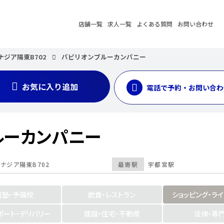
店舗一覧
求人一覧
よくある質問
お問い合わせ
ナジア陽東B702
パピリオンブルーカンパニー
お気に入り追加
電話で予約・お問い合わ
ルーカンパニー
レナジア陽東B702
最寄駅
宇都宮駅
習塾・予備校
飲食・レストラン
ショッピング・ラ
ポート・デリバリー
建設・住宅・不動産
法律・専