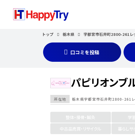
トップ
栃木県
宇都宮市石井町2800-261レ
口コミを投稿
パピリオンブ
所在地
栃木県
宇都宮市石井町2800-261
整体・接骨・鍼灸
学
中古品売買・リサイクル
暮らしサ