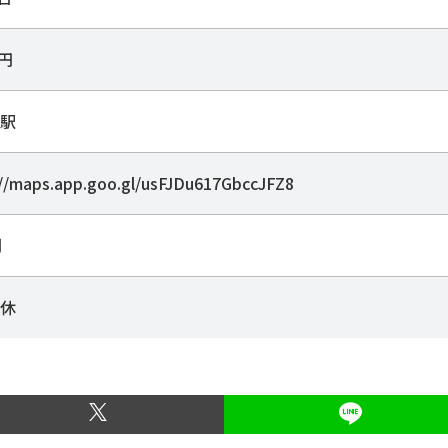
0円
駅
://maps.app.goo.gl/usFJDu617GbccJFZ8
間
休