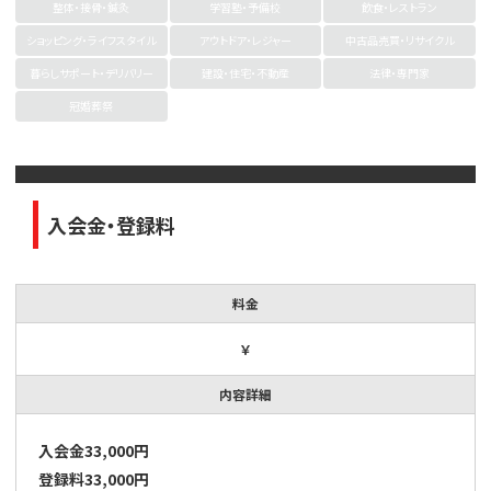
整体・接骨・鍼灸
学習塾・予備校
飲食・レストラン
ショッピング・ライフスタイル
アウトドア・レジャー
中古品売買・リサイクル
暮らしサポート・デリバリー
建設・住宅・不動産
法律・専門家
冠婚葬祭
入会金・登録料
料金
￥
内容詳細
入会金33,000円
登録料33,000円