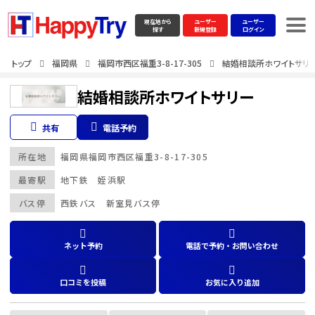
現在地から
ユーザー
ユーザー
探す
新規登録
ログイン
トップ
福岡県
福岡市西区福重3-8-17-305
結婚相談所ホワイトサリ
結婚相談所ホワイトサリー
共有
電話予約
所在地
福岡県
福岡市西区福重3-8-17-305
最寄駅
地下鉄 姪浜駅
バス停
西鉄バス 新室見バス停
ネット予約
電話で予約・お問い合わせ
口コミを投稿
お気に入り追加