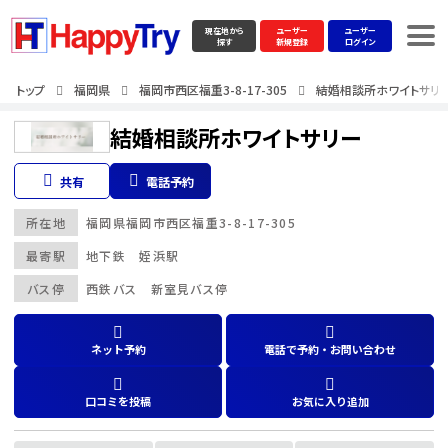
現在地から
ユーザー
ユーザー
探す
新規登録
ログイン
トップ
福岡県
福岡市西区福重3-8-17-305
結婚相談所ホワイトサリ
結婚相談所ホワイトサリー
共有
電話予約
所在地
福岡県
福岡市西区福重3-8-17-305
最寄駅
地下鉄 姪浜駅
バス停
西鉄バス 新室見バス停
ネット予約
電話で予約・お問い合わせ
口コミを投稿
お気に入り追加