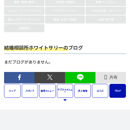
整体・接骨・鍼灸
学習塾・予備校
飲食・レストラン
ショッピング・ライフスタイル
アウトドア・レジャー
中古品売買・リサイクル
暮らしサポート・デリバリー
建設・住宅・不動産
法律・専門家
冠婚葬祭
結婚相談所ホワイトサリーの
ブログ
まだブログがありません。
共有
サブスク
メニュ
トップ
スタッフ
通常
メニュー
求人
情報
口コミ
ブログ
ー