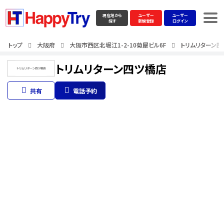
現在地から
ユーザー
ユーザー
探す
新規登録
ログイン
トップ
大阪府
大阪市西区北堀江1-2-10菊屋ビル6F
トリムリターン四
トリムリターン四ツ橋店
共有
電話予約