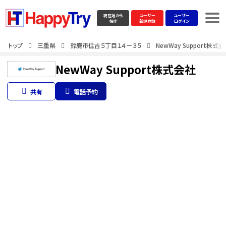
現在地から
ユーザー
ユーザー
探す
新規登録
ログイン
トップ
三重県
鈴鹿市住吉５丁目１４－３５
NewWay Support株式
NewWay Support株式会社
共有
電話予約