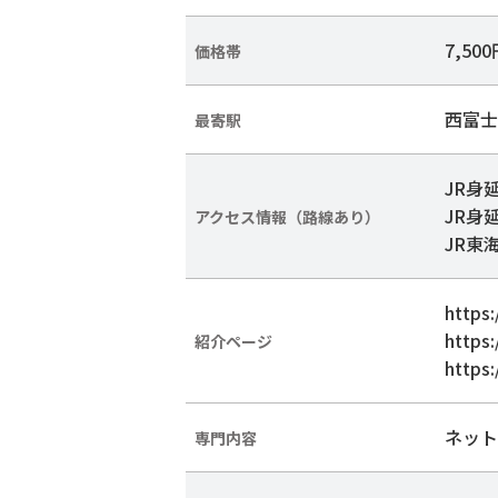
7,50
価格帯
西富士
最寄駅
JR身
JR身
アクセス情報（路線あり）
JR東
https:
https
紹介ページ
https
ネット
専門内容