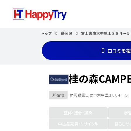
トップ
静岡県
富士宮市大中里１８８４－５
口コミを投
桂の森CAMPE
所在地
静岡県
富士宮市大中里１８８４－５
整体・接骨・鍼灸
学
中古品売買・リサイクル
暮らしサ