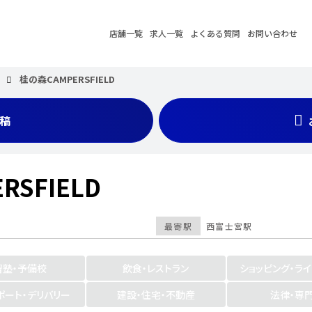
店舗一覧
求人一覧
よくある質問
お問い合わせ
桂の森CAMPERSFIELD
稿
RSFIELD
最寄駅
西富士宮駅
習塾・予備校
飲食・レストラン
ショッピング・ラ
ポート・デリバリー
建設・住宅・不動産
法律・専