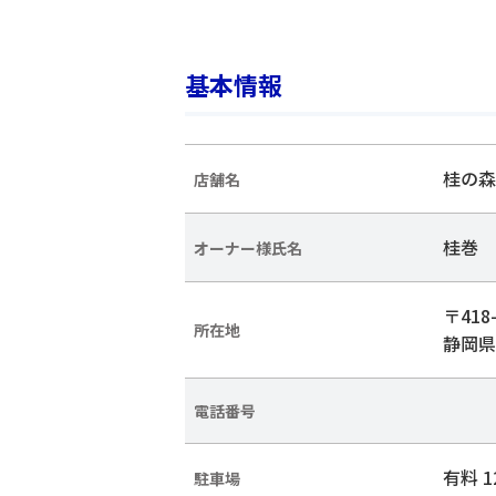
基本情報
桂の森C
店舗名
桂巻 
オーナー様氏名
〒418-
所在地
静岡県
電話番号
有料 1
駐車場