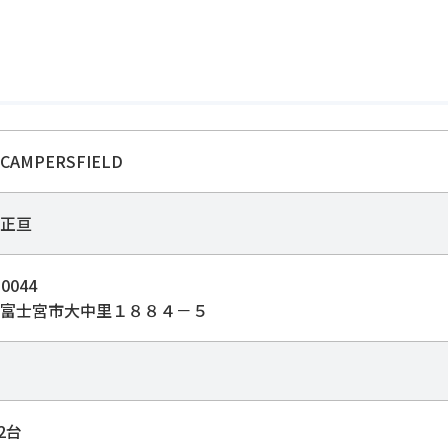
AMPERSFIELD
正亘
0044
富士宮市大中里１８８４－５
2台