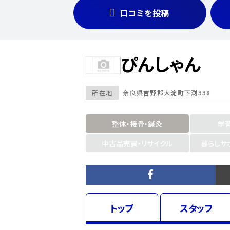
口コミを投稿
ぴんしゃん
所在地
奈良県
吉野郡大淀町下渕338
整体・接骨・鍼灸
学
中古品売買・リサイクル
暮らしサ
トップ
スタッフ