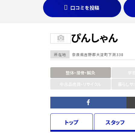
口コミを投稿
ぴんしゃん
所在地
奈良県
吉野郡大淀町下渕338
整体・接骨・鍼灸
学
中古品売買・リサイクル
暮らしサ
トップ
スタッフ