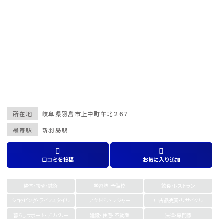
所在地
岐阜県
羽島市上中町午北２６７
最寄駅
新羽島駅
口コミを投稿
お気に入り追加
整体・接骨・鍼灸
学習塾・予備校
飲食・レストラン
ショッピング・ライフスタイル
アウトドア・レジャー
中古品売買・リサイクル
暮らしサポート・デリバリー
建設・住宅・不動産
法律・専門家