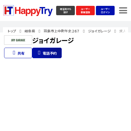
現在地から
ユーザー
ユーザー
探す
新規登録
ログイン
トップ
岐阜県
羽島市上中町午北２６７
ジョイガレージ
求人情
ジョイガレージ
共有
電話予約