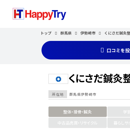
トップ
群馬県
伊勢崎市
くにさだ鍼灸
口コミを投
くにさだ鍼灸
所在地
群馬県
伊勢崎市
整体・接骨・鍼灸
学
中古品売買・リサイクル
暮らしサ