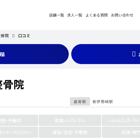
店舗一覧
求人一覧
よくある質問
お問い合わせ
整骨院
口コミ
稿
整骨院
最寄駅
新伊勢崎駅
習塾・予備校
飲食・レストラン
ショッピング・ラ
ポート・デリバリー
建設・住宅・不動産
法律・専