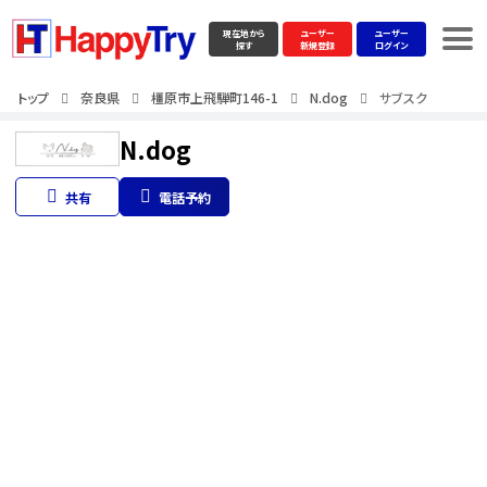
現在地から
ユーザー
ユーザー
探す
新規登録
ログイン
トップ
奈良県
橿原市上飛騨町146-1
N.dog
サブスク
N.dog
共有
電話予約