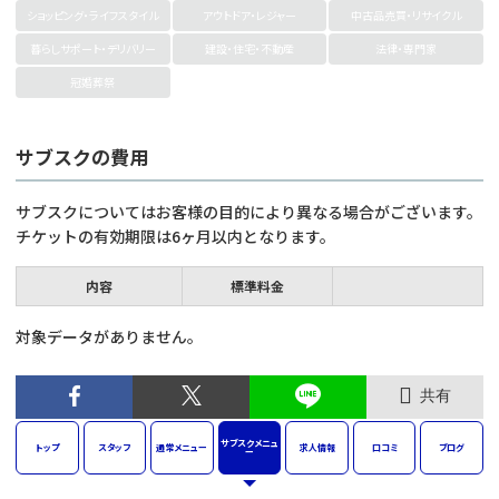
ショッピング・ライフスタイル
アウトドア・レジャー
中古品売買・リサイクル
暮らしサポート・デリバリー
建設・住宅・不動産
法律・専門家
冠婚葬祭
サブスクの費用
サブスクについてはお客様の目的により異なる場合がございます。
チケットの有効期限は6ヶ月以内となります。
内容
標準料金
対象データがありません。
共有
サブスク
メニュ
トップ
スタッフ
通常
メニュー
求人
情報
口コミ
ブログ
ー