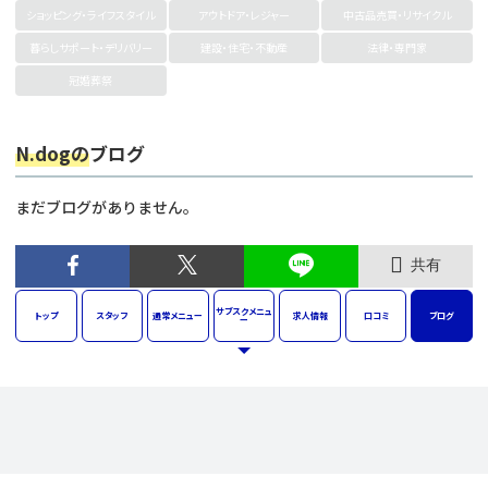
ショッピング・ライフスタイル
アウトドア・レジャー
中古品売買・リサイクル
暮らしサポート・デリバリー
建設・住宅・不動産
法律・専門家
冠婚葬祭
N.dogの
ブログ
まだブログがありません。
共有
サブスク
メニュ
トップ
スタッフ
通常
メニュー
求人
情報
口コミ
ブログ
ー