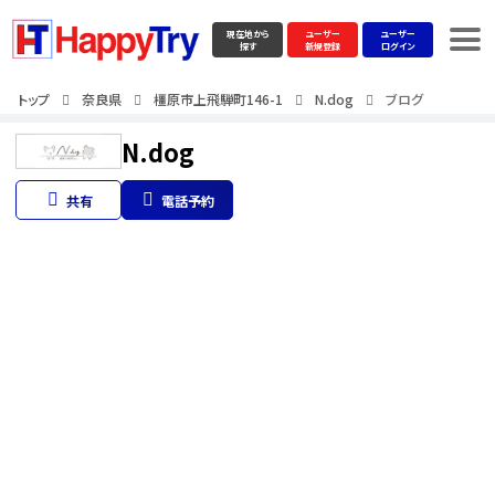
現在地から
ユーザー
ユーザー
探す
新規登録
ログイン
トップ
奈良県
橿原市上飛騨町146-1
N.dog
ブログ
N.dog
共有
電話予約