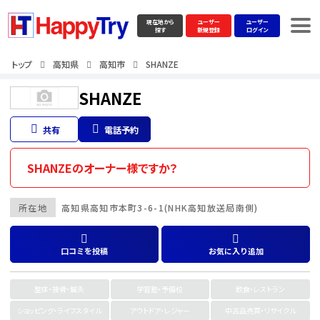
現在地から
ユーザー
ユーザー
探す
新規登録
ログイン
トップ
高知県
高知市
SHANZE
SHANZE
共有
電話予約
SHANZEのオーナー様ですか？
所在地
高知県
高知市
本町3-6-1(NHK高知放送局南側)
口コミを投稿
お気に入り追加
整体・接骨・鍼灸
学習塾・予備校
飲食・レストラン
ショッピング・ライフスタイル
アウトドア・レジャー
中古品売買・リサイクル