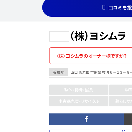
口コミを投
（株）ヨシムラ
（株）ヨシムラのオーナー様ですか？
所在地
山口県
岩国市
麻里布町６－１３－８
整体・接骨・鍼灸
学
中古品売買・リサイクル
暮らしサ