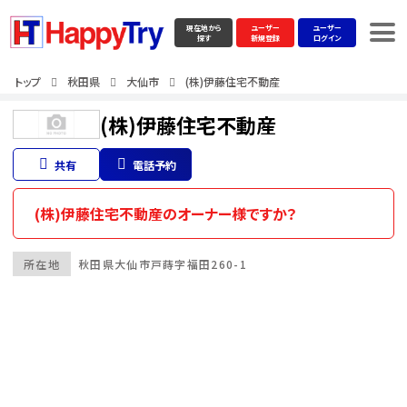
現在地から
ユーザー
ユーザー
探す
新規登録
ログイン
トップ
秋田県
大仙市
(株)伊藤住宅不動産
(株)伊藤住宅不動産
共有
電話予約
(株)伊藤住宅不動産のオーナー様ですか？
所在地
秋田県
大仙市
戸蒔字福田260-1