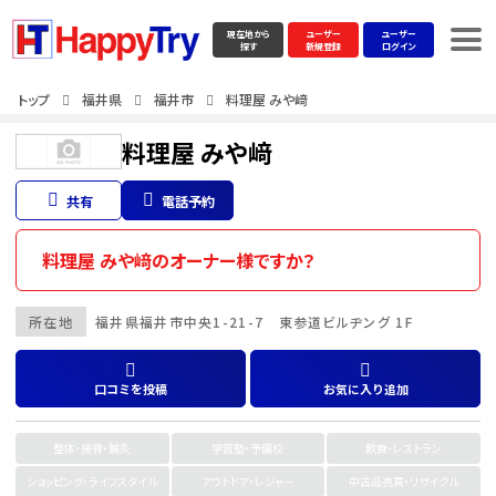
現在地から
ユーザー
ユーザー
探す
新規登録
ログイン
トップ
福井県
福井市
料理屋 みや﨑
料理屋 みや﨑
共有
電話予約
料理屋 みや﨑のオーナー様ですか？
所在地
福井県
福井市
中央1-21-7 東参道ビルヂング 1F
口コミを投稿
お気に入り追加
整体・接骨・鍼灸
学習塾・予備校
飲食・レストラン
ショッピング・ライフスタイル
アウトドア・レジャー
中古品売買・リサイクル