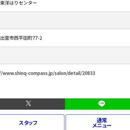
東洋はりセンター
出雲市西平田町77-2
//www.shinq-compass.jp/salon/detail/20833
通常
スタッフ
メニュー