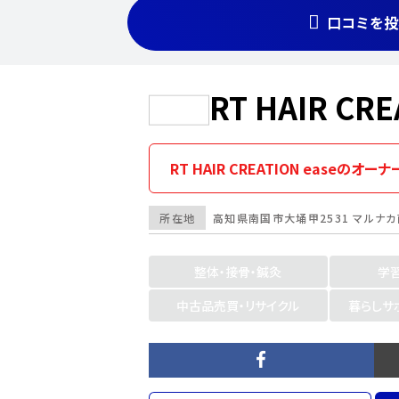
口コミを投
RT HAIR CRE
RT HAIR CREATION easeのオ
所在地
高知県
南国市
大埇甲2531 マルナ
整体・接骨・鍼灸
学
中古品売買・リサイクル
暮らしサ