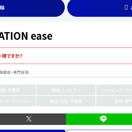
稿
ATION ease
ーナー様ですか？
カ南国店・専門店街
習塾・予備校
飲食・レストラン
ショッピング・ラ
ポート・デリバリー
建設・住宅・不動産
法律・専