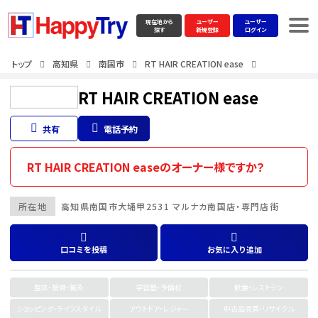
現在地から
ユーザー
ユーザー
探す
新規登録
ログイン
トップ
高知県
南国市
RT HAIR CREATION ease
RT HAIR CREATION ease
共有
電話予約
RT HAIR CREATION easeのオーナー様ですか？
所在地
高知県
南国市
大埇甲2531 マルナカ南国店・専門店街
口コミを投稿
お気に入り追加
整体・接骨・鍼灸
学習塾・予備校
飲食・レストラン
ショッピング・ライフスタイル
アウトドア・レジャー
中古品売買・リサイクル