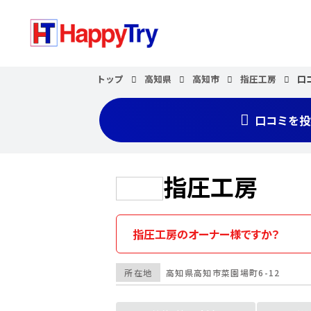
トップ
高知県
高知市
指圧工房
口
口コミを投
指圧工房
指圧工房のオーナー様ですか？
所在地
高知県
高知市
菜園場町6-12