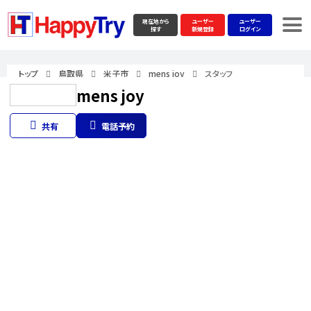
現在地から
ユーザー
ユーザー
探す
新規登録
ログイン
トップ
鳥取県
米子市
mens joy
スタッフ
mens joy
共有
電話予約