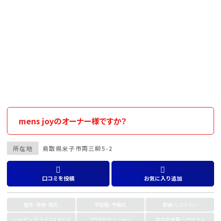
mens joyのオーナー様ですか？
所在地
鳥取県
米子市
両三柳5-2
口コミを投稿
お気に入り追加
整体・接骨・鍼灸
学習塾・予備校
飲食・レストラン
ショッピング・ライフスタイル
アウトドア・レジャー
中古品売買・リサイクル