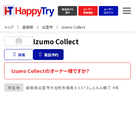
現在地から
ユーザー
ユーザー
探す
新規登録
ログイン
トップ
島根県
出雲市
Izumo Collect
Izumo Collect
共有
電話予約
Izumo Collectのオーナー様ですか？
所在地
島根県
出雲市
大社町杵築南８３３?３しんもん横丁 4号